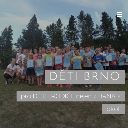
DĚTI BRNO
pro DĚTI i RODIČE nejen z BRNA a
okolí