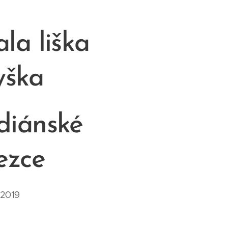
la liška
yška
diánské
ezce
2019