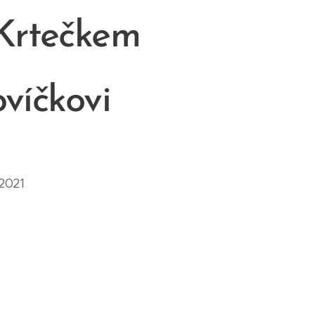
 Krtečkem
víčkovi
2021