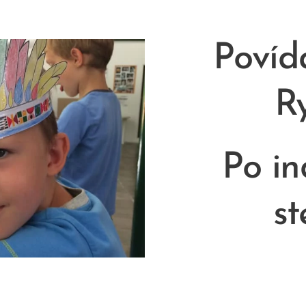
Povída
R
Po in
st