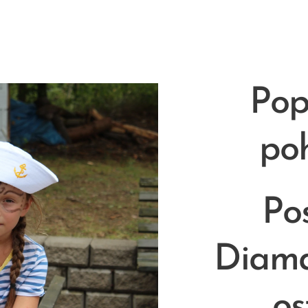
Pop
po
Pos
Diam
os