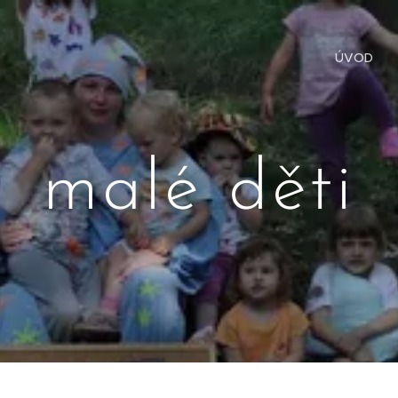
ÚVOD
malé děti