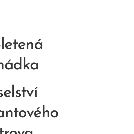
letená
hádka
elství
antového
trova