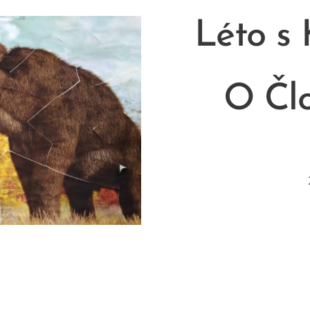
Léto s
O Člo