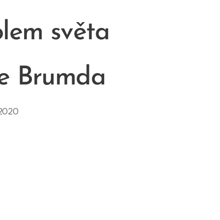
olem světa
se Brumda
2020